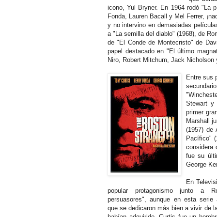
icono, Yul Bryner. En 1964 rodó "La p
Fonda, Lauren Bacall y Mel Ferrer, ¡na
y no intervino en demasiadas película
a "La semilla del diablo" (1968), de R
de "El Conde de Montecristo" de Dav
papel destacado en "El último magnate
Niro, Robert Mitchum, Jack Nicholson
Entre sus 
secundari
"Wincheste
Stewart y 
primer gra
Marshall j
(1957) de 
Pacífico" 
considera 
fue su últ
George Ke
En Televis
popular protagonismo junto a 
persuasores", aunque en esta serie
que se dedicaron más bien a vivir de l
habían adquirido. Curtis fue un homb