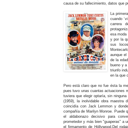
causa de su fallecimiento, datos que p
La primera
cuando ´vi
carrera 
protagoni
esa moda 
y por la q
sus locos
Montecarl
aunque el
de la edad
bueno y a 
triunfo in
en la que c
Pero está claro que no fue ésta la mej
pues tuvo unas cuantas actuaciones m
tuviera que elegir optaría, sin ninguna
(1959), la inolvidable obra maestra 
coincidía con Jack Lemmon y donde
compañía de Marilyn Monroe. Puede que
el aldabonazo decisivo para conve
prometedor y más bien "guaperas" a un
el firmamento de Hóllywood.Del rodaje