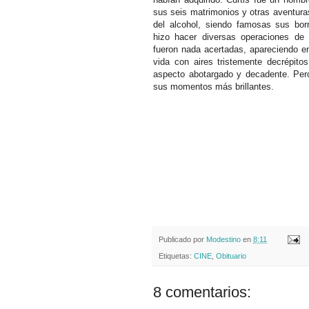
sus seis matrimonios y otras aventura
del alcohol, siendo famosas sus bor
hizo hacer diversas operaciones de 
fueron nada acertadas, apareciendo e
vida con aires tristemente decrépit
aspecto abotargado y decadente. Per
sus momentos más brillantes.
Publicado por
Modestino
en
8:11
Etiquetas:
CINE
,
Obituario
8 comentarios: