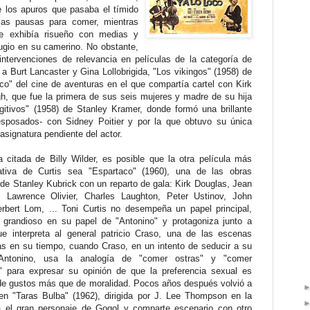
e los apuros que pasaba el tímido
 las pausas para comer, mientras
e exhibía risueño con medias y
fugio en su camerino. No obstante,
tervenciones de relevancia en películas de la categoría de
 a Burt Lancaster y Gina Lollobrigida, "Los vikingos" (1958) de
ico" del cine de aventuras en el que compartía cartel con Kirk
h, que fue la primera de sus seis mujeres y madre de su hija
tivos" (1958) de Stanley Kramer, donde formó una brillante
esposados- con Sidney Poitier y por la que obtuvo su única
asignatura pendiente del actor.
a citada de Billy Wilder, es posible que la otra película más
tativa de Curtis sea "Espartaco" (1960), una de las obras
de Stanley Kubrick con un reparto de gala: Kirk Douglas, Jean
 Lawrence Olivier, Charles Laughton, Peter Ustinov, John
rbert Lom, ... Toni Curtis no desempeña un papel principal,
 grandioso en su papel de "Antonino" y protagoniza junto a
que interpreta al general patricio Craso, una de las escenas
s en su tiempo, cuando Craso, en un intento de seducir a su
Antonino, usa la analogía de "comer ostras" y "comer
" para expresar su opinión de que la preferencia sexual es
de gustos más que de moralidad. Pocos años después volvió a
en "Taras Bulba" (1962), dirigida por J. Lee Thompson en la
 el gran personaje de Gogol y comparte escenario con otro