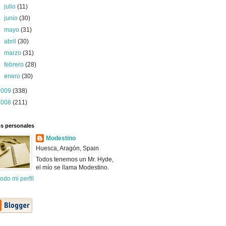
►
julio
(11)
►
junio
(30)
►
mayo
(31)
►
abril
(30)
►
marzo
(31)
►
febrero
(28)
►
enero
(30)
2009
(338)
2008
(211)
s personales
Modestino
Huesca, Aragón, Spain
Todos tenemos un Mr. Hyde,
el mío se llama Modestino.
todo mi perfil