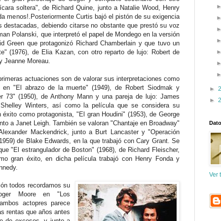
ícara soltera", de Richard Quine, junto a Natalie Wood, Henry
da menos!.Posteriormente Curtis bajó el pistón de su exigencia
s destacadas, debiendo citarse no obstante que prestó su voz
oman Polanski, que interpretó el papel de Mondego en la versión
id Green que protagonizó Richard Chamberlain y que tuvo un
" (1976), de Elia Kazan, con otro reparto de lujo: Robert de
 y Jeanne Moreau.
primeras actuaciones son de valorar sus interpretaciones como
o en "El abrazo de la muerte" (1949), de Robert Siodmak y
►
r 73" (1950), de Anthony Mann y una pareja de lujo: James
►
Shelley Winters, así como la película que se considera su
n éxito como protagonista, "El gran Houdini" (1953), de George
unto a Janet Leigh. También se valoran "Chantaje en Broadway"
Dato
Alexander Mackendrick, junto a Burt Lancaster y "Operación
(1959) de Blake Edwards, en la que trabajó con Cary Grant. Se
que "El estrangulador de Boston" (1968), de Richard Fleischer,
imo gran éxito, en dicha película trabajó con Henry Fonda y
nnedy.
Ver 
ión todos recordamos su
Roger Moore en "Los
 ambos actopres parece
as rentas que años antes
re de excesos, y junto a