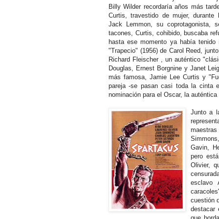
Billy Wilder recordaría años más tard
Curtis, travestido de mujer, durante
Jack Lemmon, su coprotagonista, s
tacones, Curtis, cohibido, buscaba re
hasta ese momento ya había tenido in
"Trapecio" (1956) de Carol Reed, junto
Richard Fleischer , un auténtico "clás
Douglas, Ernest Borgnine y Janet Leig
más famosa, Jamie Lee Curtis y "Fugi
pareja -se pasan casi toda la cinta 
nominación para el Oscar, la auténtica 
Junto a l
represen
maestras 
Simmons,
Gavin, He
pero está
Olivier, 
censurada
esclavo 
caracoles
cuestión 
destacar 
que borda