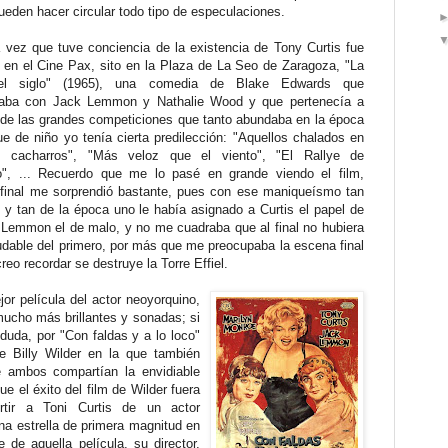
ueden hacer circular todo tipo de especulaciones.
 vez que tuve conciencia de la existencia de Tony Curtis fue
 en el Cine Pax, sito en la Plaza de La Seo de Zaragoza, "La
del siglo" (1965), una comedia de Blake Edwards que
zaba con Jack Lemmon y Nathalie Wood y que pertenecía a
de las grandes competiciones que tanto abundaba en la época
ue de niño yo tenía cierta predilección: "Aquellos chalados en
 cacharros", "Más veloz que el viento", "El Rallye de
o", ... Recuerdo que me lo pasé en grande viendo el film,
 final me sorprendió bastante, pues con ese maniqueísmo tan
 y tan de la época uno le había asignado a Curtis el papel de
Lemmon el de malo, y no me cuadraba que al final no hubiera
dudable del primero, por más que me preocupaba la escena final
reo recordar se destruye la Torre Effiel.
or película del actor neoyorquino,
ucho más brillantes y sonadas; si
 duda, por "Con faldas y a lo loco"
de Billy Wilder en la que también
 ambos compartían la envidiable
 el éxito del film de Wilder fuera
rtir a Toni Curtis de un actor
a estrella de primera magnitud en
 de aquella película, su director,