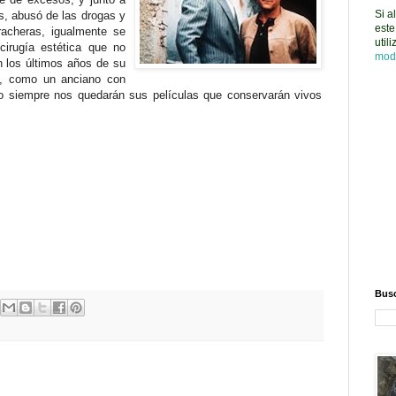
Si a
s, abusó de las drogas y
este
racheras, igualmente se
util
cirugía estética que no
mod
n los últimos años de su
os, como un anciano con
o siempre nos quedarán sus películas que conservarán vivos
Busc