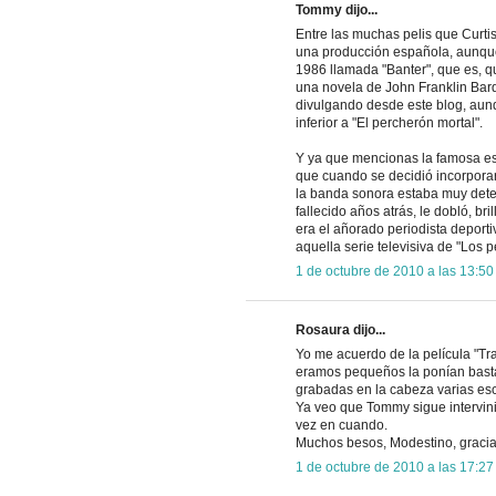
Tommy dijo...
Entre las muchas pelis que Curti
una producción española, aunque
1986 llamada "Banter", que es, q
una novela de John Franklin Bard
divulgando desde este blog, aunqu
inferior a "El percherón mortal".
Y ya que mencionas la famosa esc
que cuando se decidió incorpora
la banda sonora estaba muy deteri
fallecido años atrás, le dobló, br
era el añorado periodista deport
aquella serie televisiva de "Los 
1 de octubre de 2010 a las 13:50
Rosaura dijo...
Yo me acuerdo de la película "T
eramos pequeños la ponían basta
grabadas en la cabeza varias esce
Ya veo que Tommy sigue intervin
vez en cuando.
Muchos besos, Modestino, gracia
1 de octubre de 2010 a las 17:27