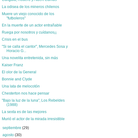
La odisea de los mineros chilenos
Muere un viejo conocido de los
"futboleros"
En la muerte de un actor entrañable
Ruega por nosotros y cuídanos¡¡
Crisis en el bus
"Si se calla el cantor", Mercedes Sosa y
Horacio G...
Una novelita entretenida, sin más
Kaiser Franz
El olor de la General
Bonnie and Clyde
Una lata de melocotón
Chesterton nos hace pensar
"Bajo la luz de la luna", Los Rebeldes
(1988)
La sexta es de las mejores
Murió el actor de la mirada irresistible
►
septiembre
(29)
►
agosto
(30)