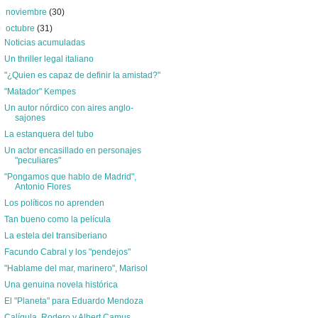
►
noviembre
(30)
▼
octubre
(31)
Noticias acumuladas
Un thriller legal italiano
"¿Quien es capaz de definir la amistad?"
"Matador" Kempes
Un autor nórdico con aires anglo-
sajones
La estanquera del tubo
Un actor encasillado en personajes
"peculiares"
"Pongamos que hablo de Madrid",
Antonio Flores
Los políticos no aprenden
Tan bueno como la película
La estela del transiberiano
Facundo Cabral y los "pendejos"
"Hablame del mar, marinero", Marisol
Una genuina novela histórica
El "Planeta" para Eduardo Mendoza
Calígula, Rodero y Albert Camus