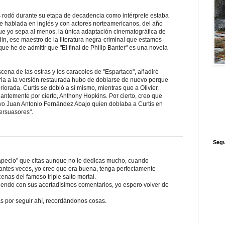
s rodó durante su etapa de decadencia como intérprete estaba
 hablada en inglés y con actores norteamericanos, del año
ue yo sepa al menos, la única adaptación cinematográfica de
in, ese maestro de la literatura negra-criminal que estamos
e he de admitir que "El final de Philip Banter" es una novela
ena de las ostras y los caracoles de "Espartaco", añadiré
rla a la versión restaurada hubo de doblarse de nuevo porque
orada. Curtis se dobló a sí mismo, mientras que a Olivier,
illantemente por cierto, Anthony Hopkins. Por cierto, creo que
ivo Juan Antonio Fernández Abajo quien doblaba a Curtis en
persuasores".
Segu
rapecio" que citas aunque no le dedicas mucho, cuando
ntes veces, yo creo que era buena, tenga perfectamente
nas del famoso triple salto mortal.
iendo con sus acertadísimos comentarios, yo espero volver de
s por seguir ahí, recordándonos cosas.