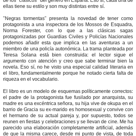
de los "clásicos" del género en España. Eso sí, cada una de
ellas tiene su estilo y son muy distintas entre sí.
"Negras tormentas" presenta la novedad de tener como
protagonista a una inspectora de los Mossos de Esquadra,
Norma Forester, con lo que a las clásicas sagas
protagonizadas por Guardias Civiles y Policías Nacionales
podemos añadir esta que implica en las aventuras a un
miembro de una policía autonómica. La trama planteada por
Teresa Solana está bien construida: el lector sigue el
argumento con atención y creo que sabe terminar bien la
novela. Eso sí, no he visto una especial calidad literaria en
el libro, fundamentalmente porque he notado cierta falta de
riqueza en el vocabulario.
El libro es un modelo de esquemas políticamente correctos:
el padre de la protagonista fue fusilado por anarquista, su
madre es una excéntrica señora, su hija vive de okupa en el
barrio de Gracia su ex-marido es homosexual y convive con
el hermano de su actual pareja y, por supuesto, todos se
reunen en fiestas y celebraciones y se llevan de cine. Me ha
parecido una elaboración completamente artificial, además
de que la misma carece, desde mi punto de vista, de toda